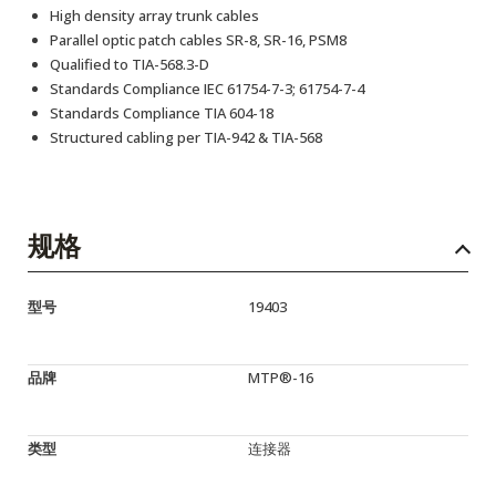
High density array trunk cables
Parallel optic patch cables SR-8, SR-16, PSM8
Qualified to TIA-568.3-D
Standards Compliance IEC 61754-7-3; 61754-7-4
Standards Compliance TIA 604-18
Structured cabling per TIA-942 & TIA-568
规格
型号
19403
品牌
MTP®-16
类型
连接器