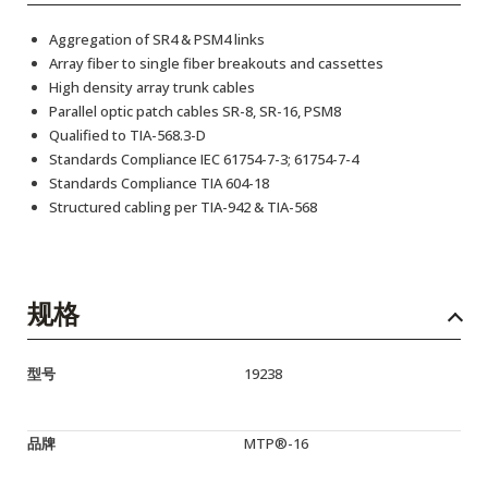
Aggregation of SR4 & PSM4 links
Array fiber to single fiber breakouts and cassettes
High density array trunk cables
Parallel optic patch cables SR-8, SR-16, PSM8
Qualified to TIA-568.3-D
Standards Compliance IEC 61754-7-3; 61754-7-4
Standards Compliance TIA 604-18
Structured cabling per TIA-942 & TIA-568
规格
型号
19238
品牌
MTP®-16