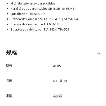
High density array trunk cables
Parallel optic patch cables SR-8, SR-16, PSM8
Qualified to TIA-568.3-D
Standards Compliance IEC 61754-7-3; 61754-7-4
Standards Compliance TIA 604-18
Structured cabling per TIA-942 & TIA-568
规格
型号
21197
品牌
MTP®-16
类型
连接器