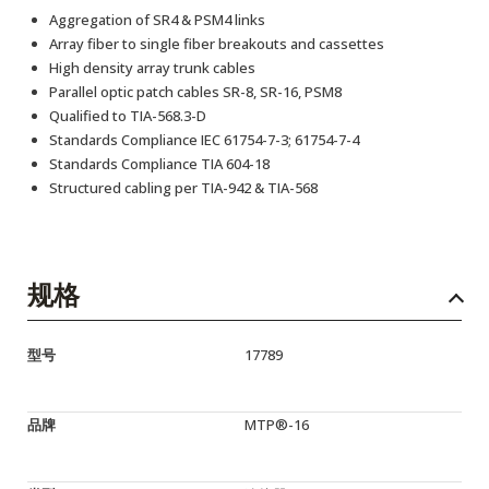
Aggregation of SR4 & PSM4 links
Array fiber to single fiber breakouts and cassettes
High density array trunk cables
Parallel optic patch cables SR-8, SR-16, PSM8
Qualified to TIA-568.3-D
Standards Compliance IEC 61754-7-3; 61754-7-4
Standards Compliance TIA 604-18
Structured cabling per TIA-942 & TIA-568
规格
型号
17789
品牌
MTP®-16