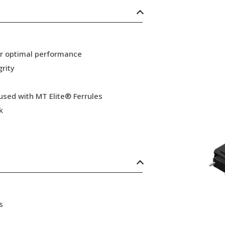
or optimal performance
grity
 used with MT Elite® Ferrules
k
s