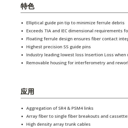
English Website
特色
应用工程指导书 (AENs)
Elliptical guide pin tip to minimize ferrule debris
合作伙伴
Exceeds TIA and IEC dimensional requirements f
Floating ferrule design ensures fiber contact inte
工作机会
Highest precision SS guide pins
新闻稿
Industry leading lowest loss Insertion Loss when
Removable housing for interferometry and rewor
活动信息
订阅
应用
Aggregation of SR4 & PSM4 links
Array fiber to single fiber breakouts and cassette
High density array trunk cables