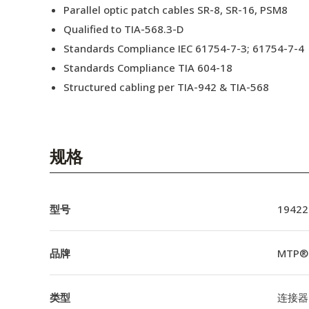
Parallel optic patch cables SR-8, SR-16, PSM8
Qualified to TIA-568.3-D
Standards Compliance IEC 61754-7-3; 61754-7-4
Standards Compliance TIA 604-18
Structured cabling per TIA-942 & TIA-568
规格
型号
19422
品牌
MTP®
类型
连接器