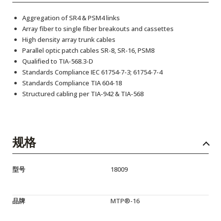
Aggregation of SR4 & PSM4 links
Array fiber to single fiber breakouts and cassettes
High density array trunk cables
Parallel optic patch cables SR-8, SR-16, PSM8
Qualified to TIA-568.3-D
Standards Compliance IEC 61754-7-3; 61754-7-4
Standards Compliance TIA 604-18
Structured cabling per TIA-942 & TIA-568
规格
型号
18009
品牌
MTP®-16