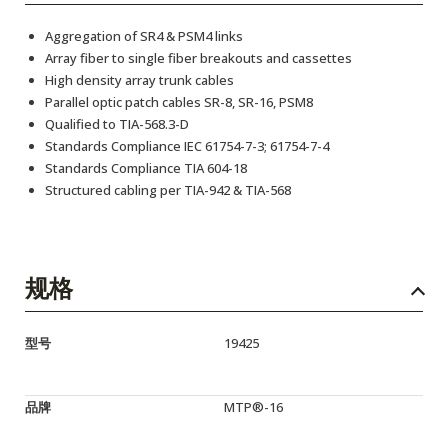
Aggregation of SR4 & PSM4 links
Array fiber to single fiber breakouts and cassettes
High density array trunk cables
Parallel optic patch cables SR-8, SR-16, PSM8
Qualified to TIA-568.3-D
Standards Compliance IEC 61754-7-3; 61754-7-4
Standards Compliance TIA 604-18
Structured cabling per TIA-942 & TIA-568
规格
型号
19425
品牌
MTP®-16