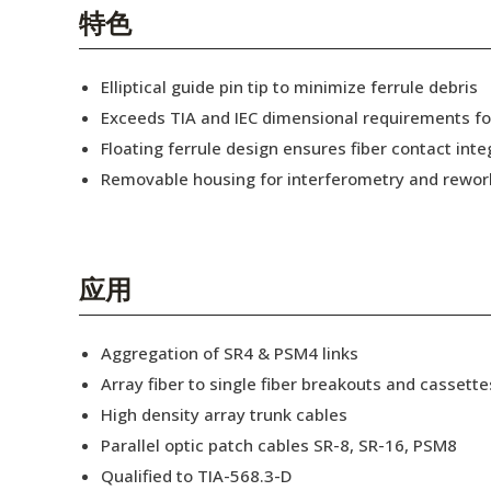
English Website
特色
应用工程指导书 (AENs)
Elliptical guide pin tip to minimize ferrule debris
合作伙伴
Exceeds TIA and IEC dimensional requirements f
Floating ferrule design ensures fiber contact inte
工作机会
Removable housing for interferometry and rewor
新闻稿
活动信息
应用
订阅
Aggregation of SR4 & PSM4 links
Array fiber to single fiber breakouts and cassette
High density array trunk cables
Parallel optic patch cables SR-8, SR-16, PSM8
Qualified to TIA-568.3-D