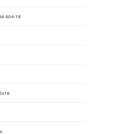
A 604-18
 2x16
m