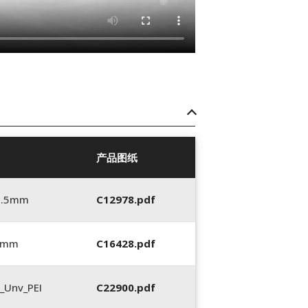
产品图纸
5.5mm
C12978.pdf
0 mm
C16428.pdf
_Unv_PEI
C22900.pdf