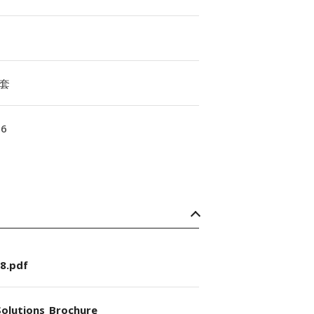
套
16
8.pdf
olutions_Brochure