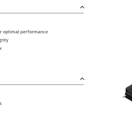
or optimal performance
grity
k
s