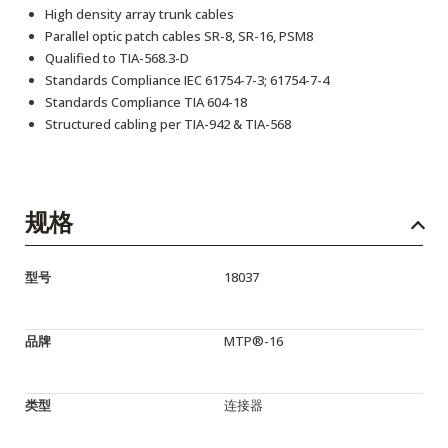
High density array trunk cables
Parallel optic patch cables SR-8, SR-16, PSM8
Qualified to TIA-568.3-D
Standards Compliance IEC 61754-7-3; 61754-7-4
Standards Compliance TIA 604-18
Structured cabling per TIA-942 & TIA-568
规格
型号
18037
品牌
MTP®-16
类型
连接器