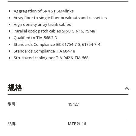
Aggregation of SR4 & PSM4 links
Array fiber to single fiber breakouts and cassettes
High density array trunk cables
Parallel optic patch cables SR-8, SR-16, PSM8
Qualified to TIA-568.3-D
Standards Compliance IEC 61754-7-3; 61754-7-4
Standards Compliance TIA 604-18
Structured cabling per TIA-942 & TIA-568
规格
型号
19427
品牌
MTP®-16