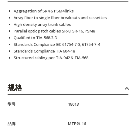
Aggregation of SR4 & PSM4 links
Array fiber to single fiber breakouts and cassettes
High density array trunk cables
Parallel optic patch cables SR-8, SR-16, PSM8
Qualified to TIA-568.3-D
Standards Compliance IEC 61754-7-3; 61754-7-4
Standards Compliance TIA 604-18
Structured cabling per TIA-942 & TIA-568
规格
型号
18013
品牌
MTP®-16