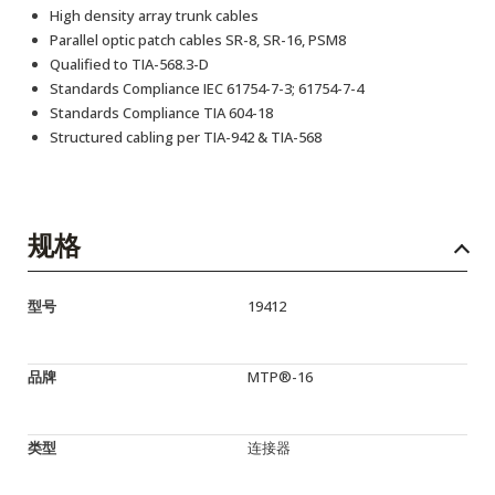
High density array trunk cables
Parallel optic patch cables SR-8, SR-16, PSM8
Qualified to TIA-568.3-D
Standards Compliance IEC 61754-7-3; 61754-7-4
Standards Compliance TIA 604-18
Structured cabling per TIA-942 & TIA-568
规格
型号
19412
品牌
MTP®-16
类型
连接器