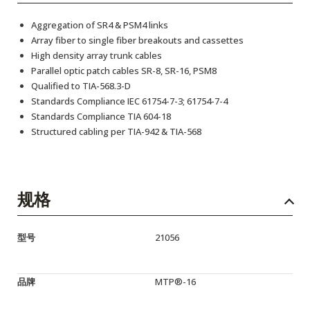
Aggregation of SR4 & PSM4 links
Array fiber to single fiber breakouts and cassettes
High density array trunk cables
Parallel optic patch cables SR-8, SR-16, PSM8
Qualified to TIA-568.3-D
Standards Compliance IEC 61754-7-3; 61754-7-4
Standards Compliance TIA 604-18
Structured cabling per TIA-942 & TIA-568
规格
型号
21056
品牌
MTP®-16