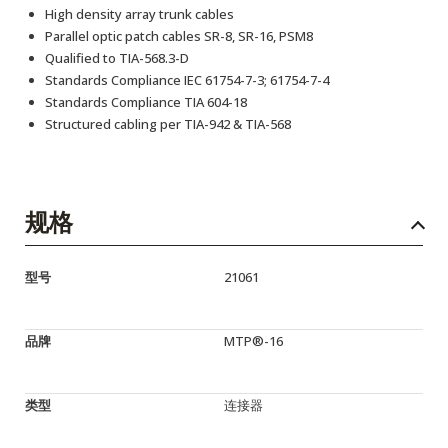
High density array trunk cables
Parallel optic patch cables SR-8, SR-16, PSM8
Qualified to TIA-568.3-D
Standards Compliance IEC 61754-7-3; 61754-7-4
Standards Compliance TIA 604-18
Structured cabling per TIA-942 & TIA-568
规格
型号
21061
品牌
MTP®-16
类型
连接器