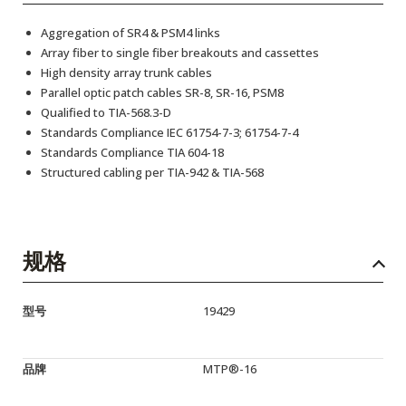
Aggregation of SR4 & PSM4 links
Array fiber to single fiber breakouts and cassettes
High density array trunk cables
Parallel optic patch cables SR-8, SR-16, PSM8
Qualified to TIA-568.3-D
Standards Compliance IEC 61754-7-3; 61754-7-4
Standards Compliance TIA 604-18
Structured cabling per TIA-942 & TIA-568
规格
型号
19429
品牌
MTP®-16