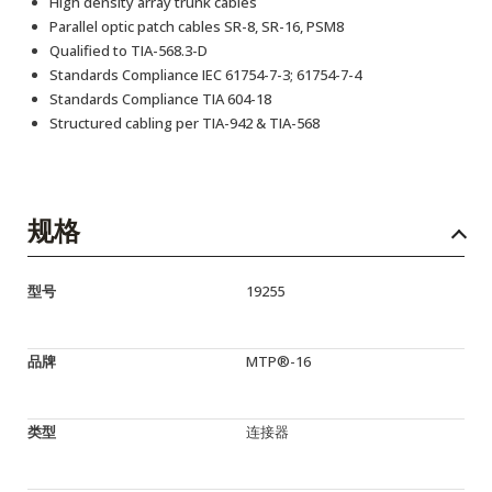
High density array trunk cables
Parallel optic patch cables SR-8, SR-16, PSM8
Qualified to TIA-568.3-D
Standards Compliance IEC 61754-7-3; 61754-7-4
Standards Compliance TIA 604-18
Structured cabling per TIA-942 & TIA-568
规格
型号
19255
品牌
MTP®-16
类型
连接器