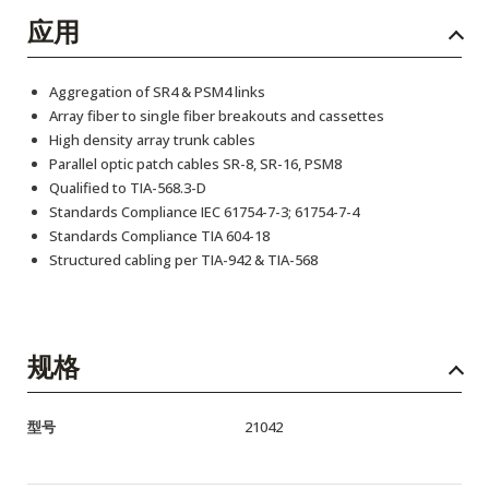
应用
Aggregation of SR4 & PSM4 links
Array fiber to single fiber breakouts and cassettes
High density array trunk cables
Parallel optic patch cables SR-8, SR-16, PSM8
Qualified to TIA-568.3-D
Standards Compliance IEC 61754-7-3; 61754-7-4
Standards Compliance TIA 604-18
Structured cabling per TIA-942 & TIA-568
规格
型号
21042