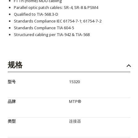
FTTh (home) MDU cabling
Parallel optic patch cables: SR-4, SR-8 & PSM4
Qualified to TIA-568.3-D
Standards Compliance IEC 61754-7-1; 61754-7-2
Standards Compliance TIA 604-5
Structured cabling per TIA-942 & TIA-568
规格
型号
15320
品牌
MTP®
类型
连接器