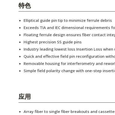
English Website
特色
应用工程指导书 (AENs)
Elliptical guide pin tip to minimize ferrule debris
合作伙伴
Exceeds TIA and IEC dimensional requirements f
Floating ferrule design ensures fiber contact inte
工作机会
Highest precision SS guide pins
新闻稿
Industry leading lowest loss Insertion Loss when
Quick and effective field pin reconfiguration wit
活动信息
Removable housing for interferometry and rewor
订阅
Simple field polarity change with one-step insert
应用
Array fiber to single fiber breakouts and cassette