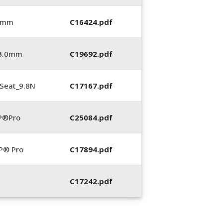
0 mm
C16424.pdf
_3.0mm
C19692.pdf
Seat_9.8N
C17167.pdf
P®Pro
C25084.pdf
P® Pro
C17894.pdf
C17242.pdf