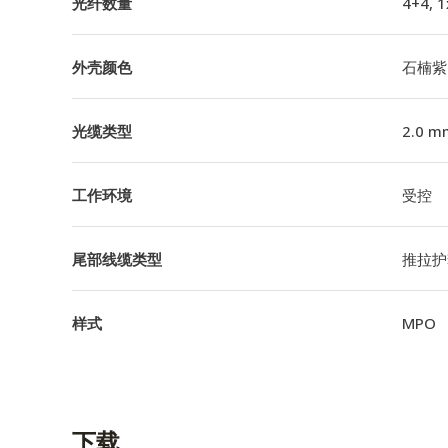
光纤数量
4+4, 
外壳颜色
石楠紫
光缆类型
2.0 m
工作环境
受控
尾部线缆类型
推拉护套
样式
MPO
下载