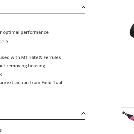
or optimal performance
grity
 used with MT Elite® Ferrules
hout removing housing
k
ion/extraction from Field Tool
s