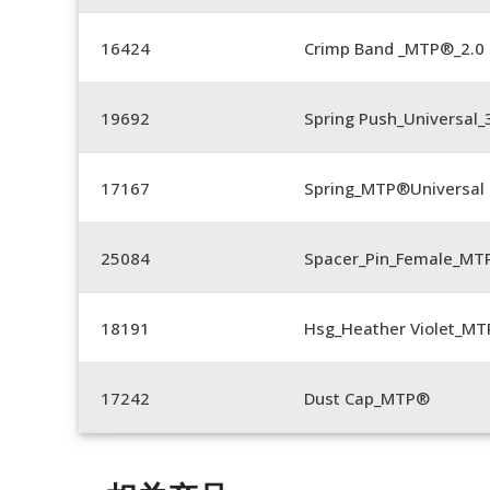
16424
Crimp Band _MTP®_2.
19692
Spring Push_Universal
17167
Spring_MTP®Universal 
25084
Spacer_Pin_Female_MT
18191
Hsg_Heather Violet_MT
17242
Dust Cap_MTP®