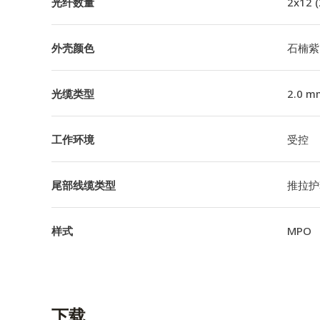
光纤数量
2x12 
外壳颜色
石楠紫
光缆类型
2.0 m
工作环境
受控
尾部线缆类型
推拉护套
样式
MPO
下载