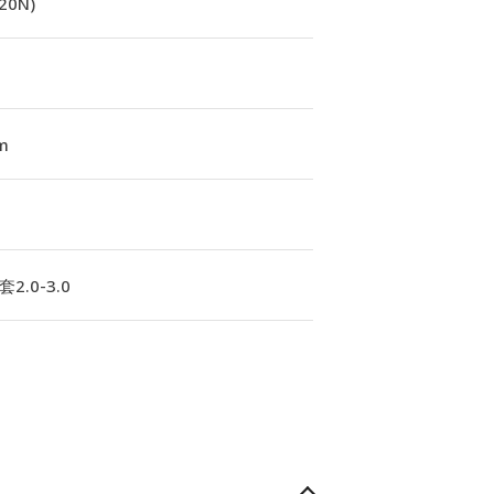
(20N)
m
2.0-3.0