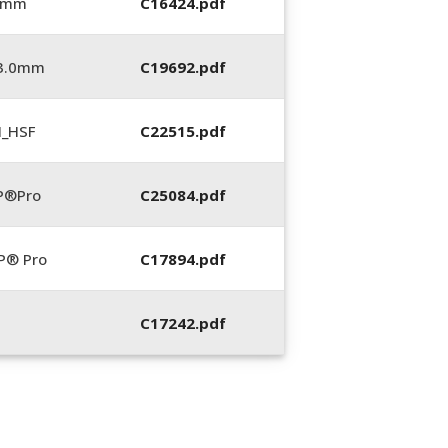
0 mm
C16424.pdf
_3.0mm
C19692.pdf
N_HSF
C22515.pdf
P®Pro
C25084.pdf
P® Pro
C17894.pdf
C17242.pdf