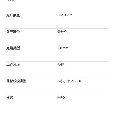
光纤数量
4+4, 1x12
外壳颜色
青柠色
光缆类型
2.0 mm
工作环境
受控
尾部线缆类型
推拉护套2.0-3.0
样式
MPO