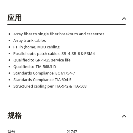
应用
Array fiber to single fiber breakouts and cassettes
Array trunk cables
FTTh (home) MDU cabling
Parallel optic patch cables: SR-4, SR-8 & PSM4
Qualified to GR-1435 service life
Qualified to TIA-568.3-D
Standards Compliance IEC 61754-7
Standards Compliance TIA 604-5
Structured cabling per TIA-942 & TIA-568
规格
型号
21747