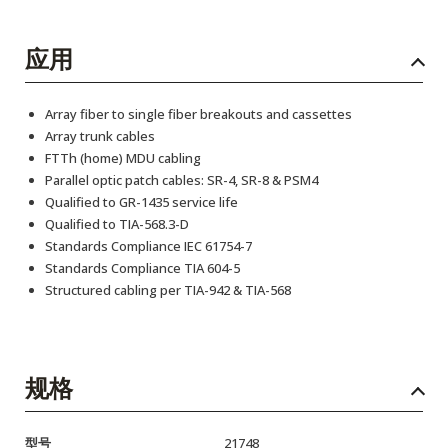
应用
Array fiber to single fiber breakouts and cassettes
Array trunk cables
FTTh (home) MDU cabling
Parallel optic patch cables: SR-4, SR-8 & PSM4
Qualified to GR-1435 service life
Qualified to TIA-568.3-D
Standards Compliance IEC 61754-7
Standards Compliance TIA 604-5
Structured cabling per TIA-942 & TIA-568
规格
型号
21748