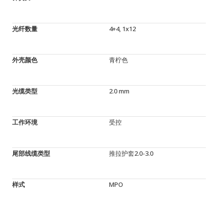
光纤数量
4+4, 1x12
外壳颜色
青柠色
光缆类型
2.0 mm
工作环境
受控
尾部线缆类型
推拉护套2.0-3.0
样式
MPO