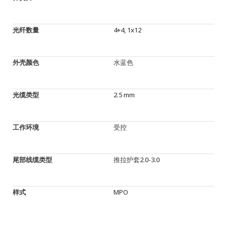
光纤数量
4+4, 1x12
外壳颜色
水蓝色
光缆类型
2.5 mm
工作环境
受控
尾部线缆类型
推拉护套2.0-3.0
样式
MPO