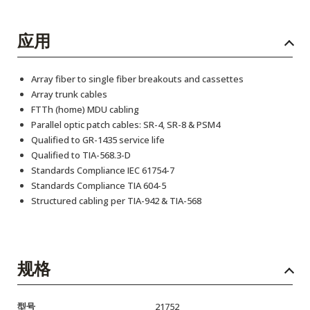
应用
Array fiber to single fiber breakouts and cassettes
Array trunk cables
FTTh (home) MDU cabling
Parallel optic patch cables: SR-4, SR-8 & PSM4
Qualified to GR-1435 service life
Qualified to TIA-568.3-D
Standards Compliance IEC 61754-7
Standards Compliance TIA 604-5
Structured cabling per TIA-942 & TIA-568
规格
型号
21752