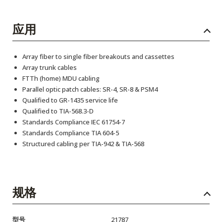
应用
Array fiber to single fiber breakouts and cassettes
Array trunk cables
FTTh (home) MDU cabling
Parallel optic patch cables: SR-4, SR-8 & PSM4
Qualified to GR-1435 service life
Qualified to TIA-568.3-D
Standards Compliance IEC 61754-7
Standards Compliance TIA 604-5
Structured cabling per TIA-942 & TIA-568
规格
型号
21787