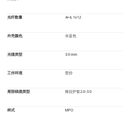
光纤数量
4+4, 1x12
外壳颜色
水蓝色
光缆类型
3.0 mm
工作环境
受控
尾部线缆类型
推拉护套2.0-3.0
样式
MPO