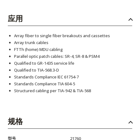
应用
Array fiber to single fiber breakouts and cassettes
Array trunk cables
FTTh (home) MDU cabling
Parallel optic patch cables: SR-4, SR-8 & PSM4
Qualified to GR-1435 service life
Qualified to TIA-568.3-D
Standards Compliance IEC 61754-7
Standards Compliance TIA 604-5
Structured cabling per TIA-942 & TIA-568
规格
型号
21760