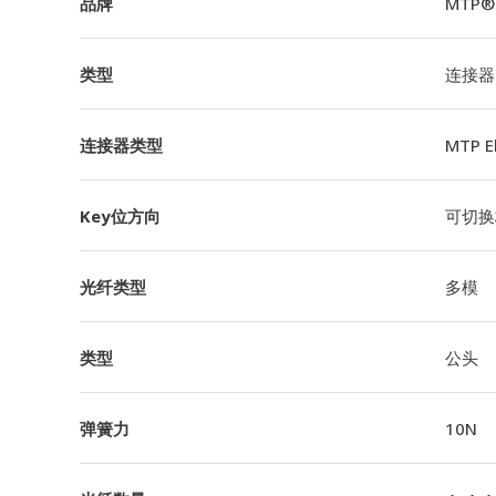
品牌
MTP®
类型
连接器
连接器类型
MTP 
Key位方向
可切换极
光纤类型
多模
类型
公头
弹簧力
10N