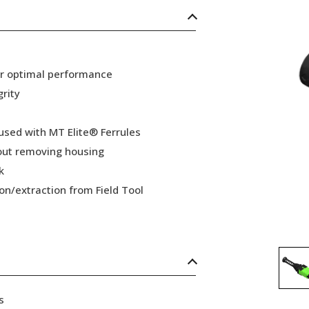
or optimal performance
grity
 used with MT Elite® Ferrules
hout removing housing
k
ion/extraction from Field Tool
s