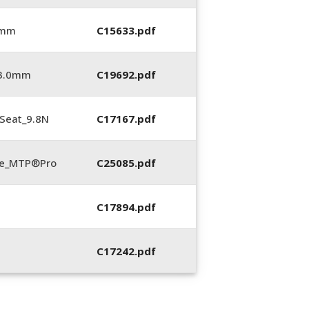
 mm
C15633.pdf
_3.0mm
C19692.pdf
Seat_9.8N
C17167.pdf
te_MTP®Pro
C25085.pdf
C17894.pdf
C17242.pdf