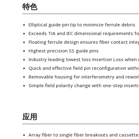
English Website
特色
应用工程指导书 (AENs)
Elliptical guide pin tip to minimize ferrule debris
合作伙伴
Exceeds TIA and IEC dimensional requirements f
Floating ferrule design ensures fiber contact inte
工作机会
Highest precision SS guide pins
新闻稿
Industry leading lowest loss Insertion Loss when
Quick and effective field pin reconfiguration wit
活动信息
Removable housing for interferometry and rewor
订阅
Simple field polarity change with one-step insert
应用
Array fiber to single fiber breakouts and cassette