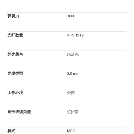
弹簧力
10N
光纤数量
4+4, 1x12
外壳颜色
水蓝色
光缆类型
3.0 mm
工作环境
受控
尾部线缆类型
短护套
样式
MPO