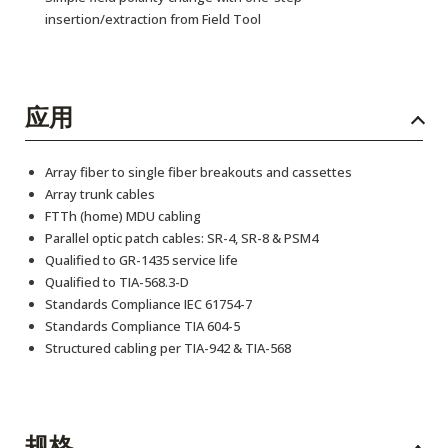
insertion/extraction from Field Tool
应用
Array fiber to single fiber breakouts and cassettes
Array trunk cables
FTTh (home) MDU cabling
Parallel optic patch cables: SR-4, SR-8 & PSM4
Qualified to GR-1435 service life
Qualified to TIA-568.3-D
Standards Compliance IEC 61754-7
Standards Compliance TIA 604-5
Structured cabling per TIA-942 & TIA-568
规格