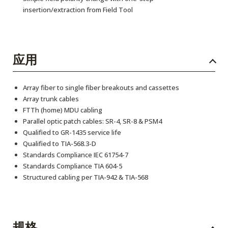
insertion/extraction from Field Tool
应用
Array fiber to single fiber breakouts and cassettes
Array trunk cables
FTTh (home) MDU cabling
Parallel optic patch cables: SR-4, SR-8 & PSM4
Qualified to GR-1435 service life
Qualified to TIA-568.3-D
Standards Compliance IEC 61754-7
Standards Compliance TIA 604-5
Structured cabling per TIA-942 & TIA-568
规格