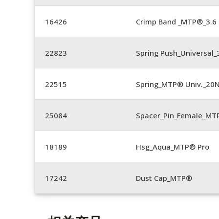
16426
Crimp Band _MTP®_3.
22823
Spring Push_Universal_3
22515
Spring_MTP® Univ._20
25084
Spacer_Pin_Female_MT
18189
Hsg_Aqua_MTP® Pro
17242
Dust Cap_MTP®