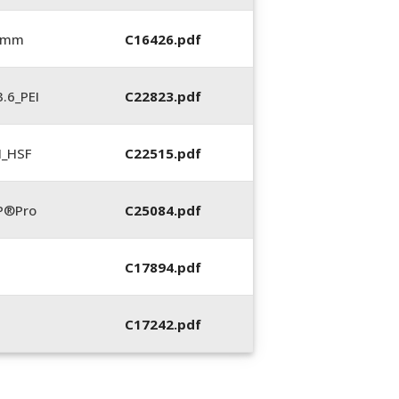
6 mm
C16426.pdf
.6_PEI
C22823.pdf
N_HSF
C22515.pdf
P®Pro
C25084.pdf
C17894.pdf
C17242.pdf