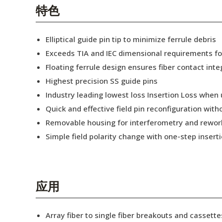
English Website
特色
应用工程指导书 (AENs)
Elliptical guide pin tip to minimize ferrule debris
合作伙伴
Exceeds TIA and IEC dimensional requirements f
Floating ferrule design ensures fiber contact inte
工作机会
Highest precision SS guide pins
新闻稿
Industry leading lowest loss Insertion Loss when
Quick and effective field pin reconfiguration wit
活动信息
Removable housing for interferometry and rewor
订阅
Simple field polarity change with one-step insert
应用
Array fiber to single fiber breakouts and cassette