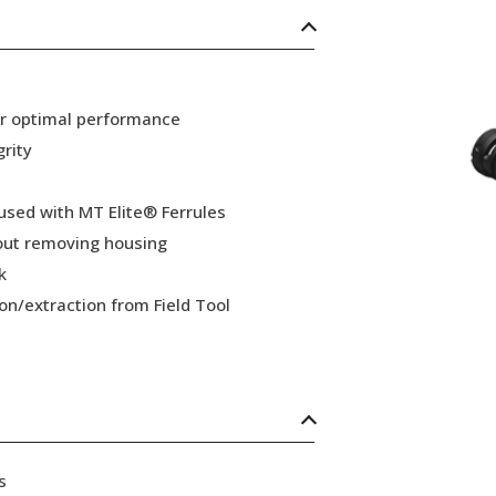
or optimal performance
grity
 used with MT Elite® Ferrules
hout removing housing
k
ion/extraction from Field Tool
s