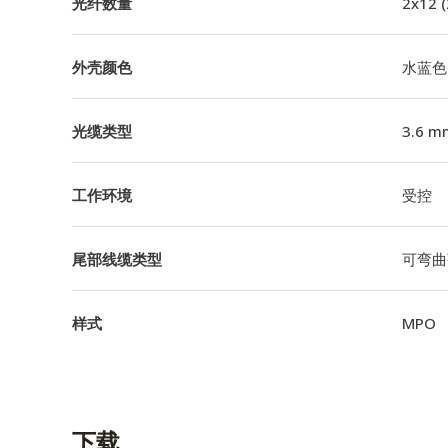
光纤数量
2x12 
外壳颜色
水蓝色
光缆类型
3.6 m
工作环境
受控
尾部线缆类型
可弯曲
样式
MPO
下载