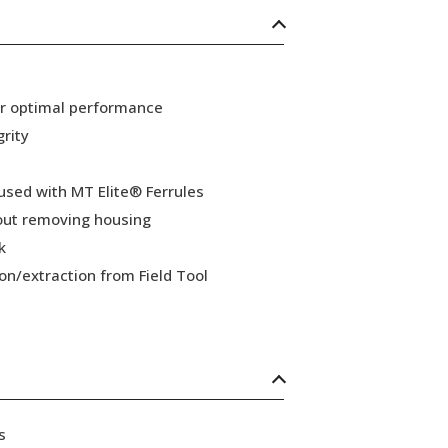
or optimal performance
grity
 used with MT Elite® Ferrules
hout removing housing
k
ion/extraction from Field Tool
s