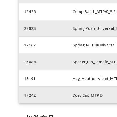
16426
Crimp Band _MTP®_3.
22823
Spring Push_Universal_3
17167
Spring_MTP®Universal 
25084
Spacer_Pin_Female_MT
18191
Hsg_Heather Violet_MT
17242
Dust Cap_MTP®