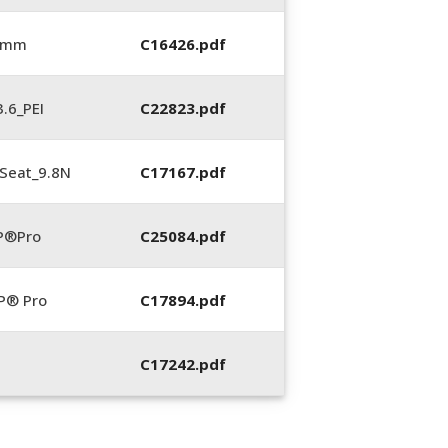
6 mm
C16426.pdf
.6_PEI
C22823.pdf
Seat_9.8N
C17167.pdf
P®Pro
C25084.pdf
P® Pro
C17894.pdf
C17242.pdf