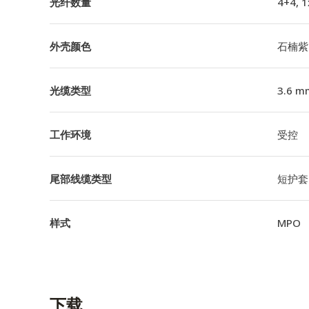
光纤数量
4+4, 
外壳颜色
石楠紫
光缆类型
3.6 m
工作环境
受控
尾部线缆类型
短护套
样式
MPO
下载