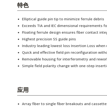
English Website
特色
应用工程指导书 (AENs)
Elliptical guide pin tip to minimize ferrule debris
合作伙伴
Exceeds TIA and IEC dimensional requirements f
Floating ferrule design ensures fiber contact inte
工作机会
Highest precision SS guide pins
新闻稿
Industry leading lowest loss Insertion Loss when
Quick and effective field pin reconfiguration wit
活动信息
Removable housing for interferometry and rewor
订阅
Simple field polarity change with one-step insert
应用
Array fiber to single fiber breakouts and cassette