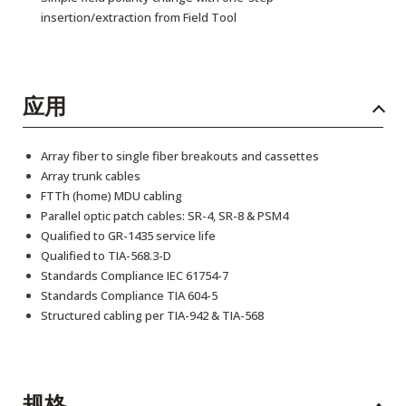
insertion/extraction from Field Tool
应用
Array fiber to single fiber breakouts and cassettes
Array trunk cables
FTTh (home) MDU cabling
Parallel optic patch cables: SR-4, SR-8 & PSM4
Qualified to GR-1435 service life
Qualified to TIA-568.3-D
Standards Compliance IEC 61754-7
Standards Compliance TIA 604-5
Structured cabling per TIA-942 & TIA-568
规格