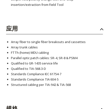
insertion/extraction from Field Tool
应用
Array fiber to single fiber breakouts and cassettes
Array trunk cables
FTTh (home) MDU cabling
Parallel optic patch cables: SR-4, SR-8 & PSM4
Qualified to GR-1435 service life
Qualified to TIA-568.3-D
Standards Compliance IEC 61754-7
Standards Compliance TIA 604-5
Structured cabling per TIA-942 & TIA-568
规格