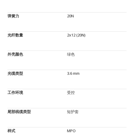
弹簧力
20N
光纤数量
2x12 (20N)
外壳颜色
绿色
光缆类型
3.6 mm
工作环境
受控
尾部线缆类型
短护套
样式
MPO