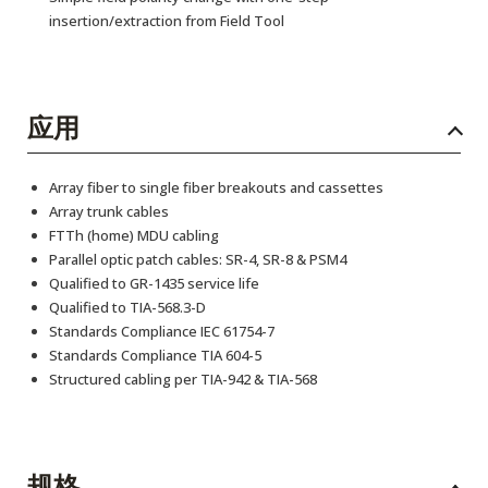
insertion/extraction from Field Tool
应用
Array fiber to single fiber breakouts and cassettes
Array trunk cables
FTTh (home) MDU cabling
Parallel optic patch cables: SR-4, SR-8 & PSM4
Qualified to GR-1435 service life
Qualified to TIA-568.3-D
Standards Compliance IEC 61754-7
Standards Compliance TIA 604-5
Structured cabling per TIA-942 & TIA-568
规格