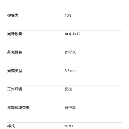
弹簧力
10N
光纤数量
4+4, 1x12
外壳颜色
青柠色
光缆类型
3.6 mm
工作环境
受控
尾部线缆类型
短护套
样式
MPO