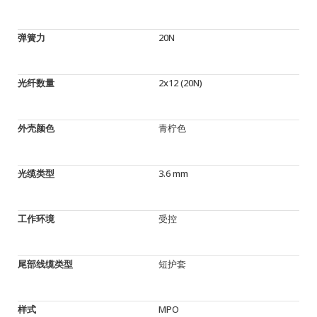
弹簧力
20N
光纤数量
2x12 (20N)
外壳颜色
青柠色
光缆类型
3.6 mm
工作环境
受控
尾部线缆类型
短护套
样式
MPO