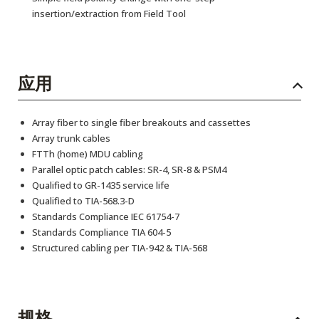
insertion/extraction from Field Tool
应用
Array fiber to single fiber breakouts and cassettes
Array trunk cables
FTTh (home) MDU cabling
Parallel optic patch cables: SR-4, SR-8 & PSM4
Qualified to GR-1435 service life
Qualified to TIA-568.3-D
Standards Compliance IEC 61754-7
Standards Compliance TIA 604-5
Structured cabling per TIA-942 & TIA-568
规格