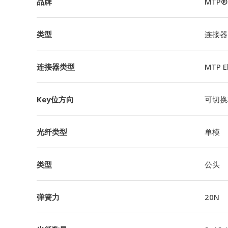
品牌
MTP®
类型
连接器
连接器类型
MTP 
Key位方向
可切换极
光纤类型
单模
类型
公头
弹簧力
20N