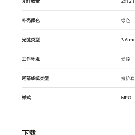
光纤数量
2x12 
外壳颜色
绿色
光缆类型
3.6 m
工作环境
受控
尾部线缆类型
短护套
样式
MPO
下载