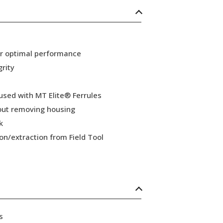
or optimal performance
grity
 used with MT Elite® Ferrules
hout removing housing
k
ion/extraction from Field Tool
s