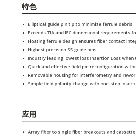
English Website
特色
应用工程指导书 (AENs)
Elliptical guide pin tip to minimize ferrule debris
合作伙伴
Exceeds TIA and IEC dimensional requirements f
Floating ferrule design ensures fiber contact inte
工作机会
Highest precision SS guide pins
新闻稿
Industry leading lowest loss Insertion Loss when
Quick and effective field pin reconfiguration wit
活动信息
Removable housing for interferometry and rewor
订阅
Simple field polarity change with one-step insert
应用
Array fiber to single fiber breakouts and cassette