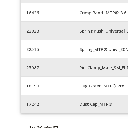
16426
Crimp Band _MTP®_3.
22823
Spring Push_Universal_3
22515
Spring_MTP® Univ._20
25087
Pin-Clamp_Male_SM_E
18190
Hsg_Green_MTP® Pro
17242
Dust Cap_MTP®