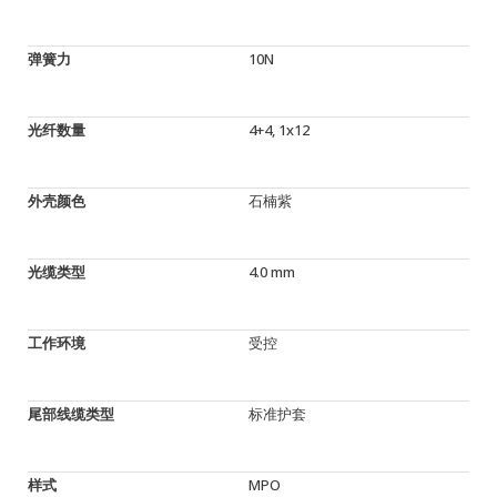
弹簧力
10N
光纤数量
4+4, 1x12
外壳颜色
石楠紫
光缆类型
4.0 mm
工作环境
受控
尾部线缆类型
标准护套
样式
MPO