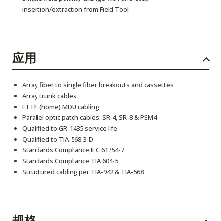
insertion/extraction from Field Tool
应用
Array fiber to single fiber breakouts and cassettes
Array trunk cables
FTTh (home) MDU cabling
Parallel optic patch cables: SR-4, SR-8 & PSM4
Qualified to GR-1435 service life
Qualified to TIA-568.3-D
Standards Compliance IEC 61754-7
Standards Compliance TIA 604-5
Structured cabling per TIA-942 & TIA-568
规格