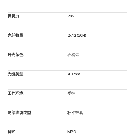
弹簧力
20N
光纤数量
2x12 (20N)
外壳颜色
石楠紫
光缆类型
4.0 mm
工作环境
受控
尾部线缆类型
标准护套
样式
MPO