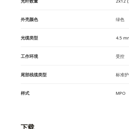
光纤数量
2x12 
外壳颜色
绿色
光缆类型
4.5 m
工作环境
受控
尾部线缆类型
标准护
样式
MPO
下载