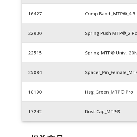
16427
Crimp Band _MTP®_4.
22900
Spring Push MTP®_2 Pc
22515
Spring_MTP® Univ._20
25084
Spacer_Pin_Female_MT
18190
Hsg_Green_MTP® Pro
17242
Dust Cap_MTP®