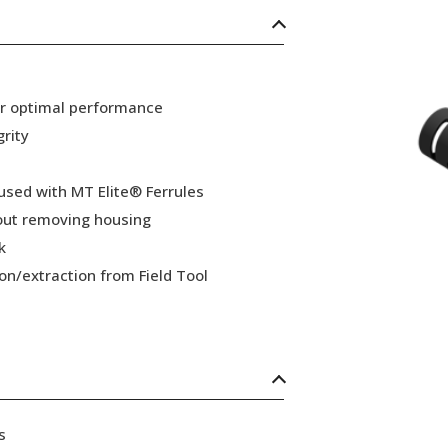
or optimal performance
grity
 used with MT Elite® Ferrules
hout removing housing
k
ion/extraction from Field Tool
s