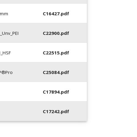
5 mm
C16427.pdf
_Unv_PEI
C22900.pdf
N_HSF
C22515.pdf
P®Pro
C25084.pdf
C17894.pdf
C17242.pdf