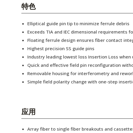
English Website
特色
应用工程指导书 (AENs)
Elliptical guide pin tip to minimize ferrule debris
合作伙伴
Exceeds TIA and IEC dimensional requirements f
Floating ferrule design ensures fiber contact inte
工作机会
Highest precision SS guide pins
新闻稿
Industry leading lowest loss Insertion Loss when
Quick and effective field pin reconfiguration wit
活动信息
Removable housing for interferometry and rewor
订阅
Simple field polarity change with one-step insert
应用
Array fiber to single fiber breakouts and cassette