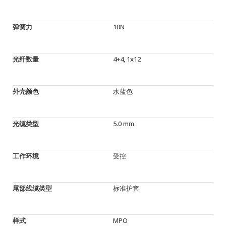
弹簧力
10N
光纤数量
4+4, 1x12
外壳颜色
水蓝色
光缆类型
5.0 mm
工作环境
受控
尾部线缆类型
标准护套
样式
MPO