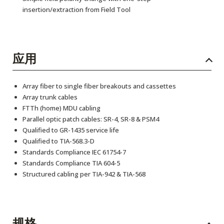
insertion/extraction from Field Tool
应用
Array fiber to single fiber breakouts and cassettes
Array trunk cables
FTTh (home) MDU cabling
Parallel optic patch cables: SR-4, SR-8 & PSM4
Qualified to GR-1435 service life
Qualified to TIA-568.3-D
Standards Compliance IEC 61754-7
Standards Compliance TIA 604-5
Structured cabling per TIA-942 & TIA-568
规格