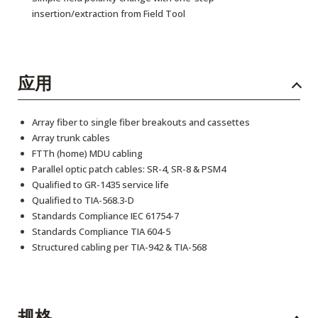
insertion/extraction from Field Tool
应用
Array fiber to single fiber breakouts and cassettes
Array trunk cables
FTTh (home) MDU cabling
Parallel optic patch cables: SR-4, SR-8 & PSM4
Qualified to GR-1435 service life
Qualified to TIA-568.3-D
Standards Compliance IEC 61754-7
Standards Compliance TIA 604-5
Structured cabling per TIA-942 & TIA-568
规格