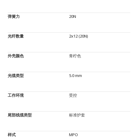
弹簧力
20N
光纤数量
2x12 (20N)
外壳颜色
青柠色
光缆类型
5.0 mm
工作环境
受控
尾部线缆类型
标准护套
样式
MPO