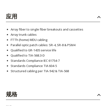
应用
Array fiber to single fiber breakouts and cassettes
Array trunk cables
FTTh (home) MDU cabling
Parallel optic patch cables: SR-4, SR-8 & PSM4
Qualified to GR-1435 service life
Qualified to TIA-568.3-D
Standards Compliance IEC 61754-7
Standards Compliance TIA 604-5
Structured cabling per TIA-942 & TIA-568
规格