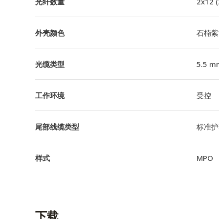
光纤数量
2x12 
外壳颜色
石楠紫
光缆类型
5.5 m
工作环境
受控
尾部线缆类型
标准护
样式
MPO
下载