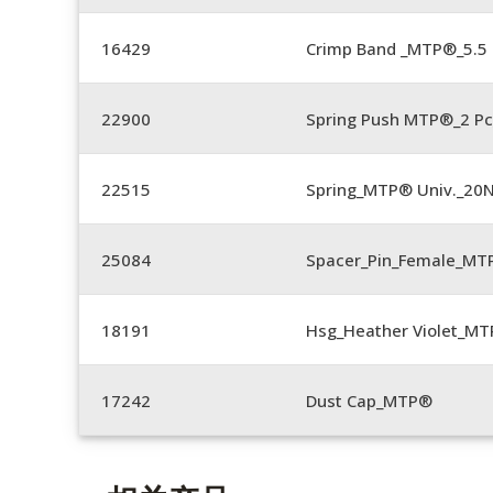
16429
Crimp Band _MTP®_5.
22900
Spring Push MTP®_2 Pc
22515
Spring_MTP® Univ._20
25084
Spacer_Pin_Female_MT
18191
Hsg_Heather Violet_MT
17242
Dust Cap_MTP®