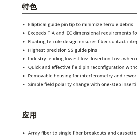
English Website
特色
应用工程指导书 (AENs)
Elliptical guide pin tip to minimize ferrule debris
合作伙伴
Exceeds TIA and IEC dimensional requirements f
Floating ferrule design ensures fiber contact inte
工作机会
Highest precision SS guide pins
新闻稿
Industry leading lowest loss Insertion Loss when
Quick and effective field pin reconfiguration wit
活动信息
Removable housing for interferometry and rewor
订阅
Simple field polarity change with one-step insert
应用
Array fiber to single fiber breakouts and cassette