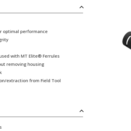
or optimal performance
grity
 used with MT Elite® Ferrules
hout removing housing
k
ion/extraction from Field Tool
s