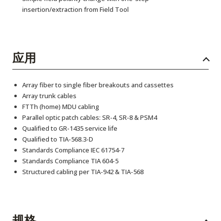
insertion/extraction from Field Tool
应用
Array fiber to single fiber breakouts and cassettes
Array trunk cables
FTTh (home) MDU cabling
Parallel optic patch cables: SR-4, SR-8 & PSM4
Qualified to GR-1435 service life
Qualified to TIA-568.3-D
Standards Compliance IEC 61754-7
Standards Compliance TIA 604-5
Structured cabling per TIA-942 & TIA-568
规格