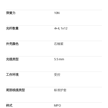
弹簧力
10N
光纤数量
4+4, 1x12
外壳颜色
石楠紫
光缆类型
5.5 mm
工作环境
受控
尾部线缆类型
标准护套
样式
MPO