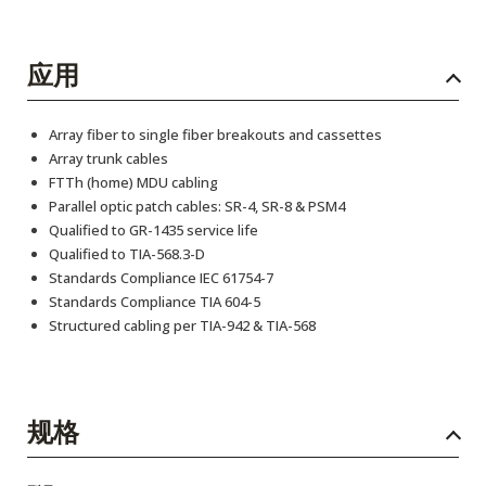
应用
Array fiber to single fiber breakouts and cassettes
Array trunk cables
FTTh (home) MDU cabling
Parallel optic patch cables: SR-4, SR-8 & PSM4
Qualified to GR-1435 service life
Qualified to TIA-568.3-D
Standards Compliance IEC 61754-7
Standards Compliance TIA 604-5
Structured cabling per TIA-942 & TIA-568
规格