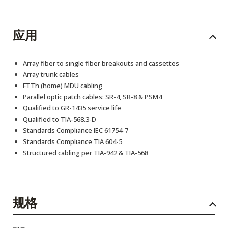
应用
Array fiber to single fiber breakouts and cassettes
Array trunk cables
FTTh (home) MDU cabling
Parallel optic patch cables: SR-4, SR-8 & PSM4
Qualified to GR-1435 service life
Qualified to TIA-568.3-D
Standards Compliance IEC 61754-7
Standards Compliance TIA 604-5
Structured cabling per TIA-942 & TIA-568
规格