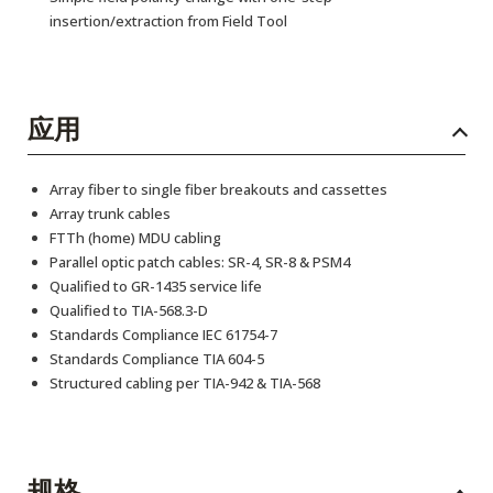
insertion/extraction from Field Tool
应用
Array fiber to single fiber breakouts and cassettes
Array trunk cables
FTTh (home) MDU cabling
Parallel optic patch cables: SR-4, SR-8 & PSM4
Qualified to GR-1435 service life
Qualified to TIA-568.3-D
Standards Compliance IEC 61754-7
Standards Compliance TIA 604-5
Structured cabling per TIA-942 & TIA-568
规格