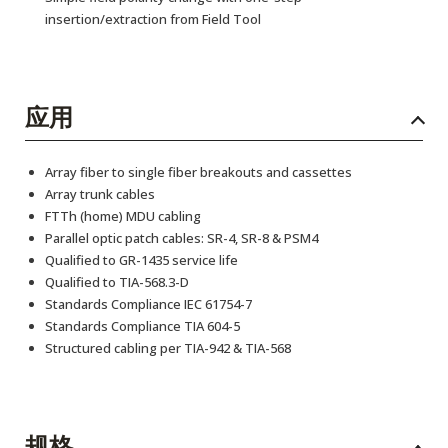
insertion/extraction from Field Tool
应用
Array fiber to single fiber breakouts and cassettes
Array trunk cables
FTTh (home) MDU cabling
Parallel optic patch cables: SR-4, SR-8 & PSM4
Qualified to GR-1435 service life
Qualified to TIA-568.3-D
Standards Compliance IEC 61754-7
Standards Compliance TIA 604-5
Structured cabling per TIA-942 & TIA-568
规格