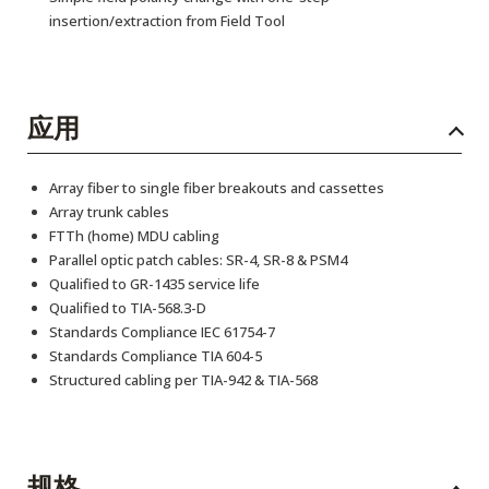
insertion/extraction from Field Tool
应用
Array fiber to single fiber breakouts and cassettes
Array trunk cables
FTTh (home) MDU cabling
Parallel optic patch cables: SR-4, SR-8 & PSM4
Qualified to GR-1435 service life
Qualified to TIA-568.3-D
Standards Compliance IEC 61754-7
Standards Compliance TIA 604-5
Structured cabling per TIA-942 & TIA-568
规格