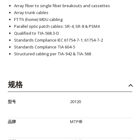
Array fiber to single fiber breakouts and cassettes
Array trunk cables
FTTh (home) MDU cabling
Parallel optic patch cables: SR-4, SR-8 & PSM4
Qualified to TIA-568.3-D
Standards Compliance IEC 61754-7-1; 61754-7-2
Standards Compliance TIA 604-5
Structured cabling per TIA-942 & TIA-568
规格
型号
20120
品牌
MTP®