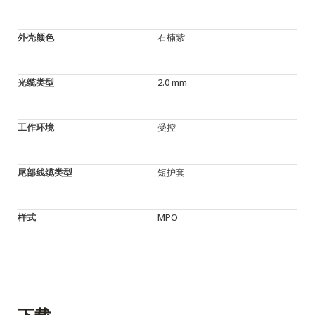
外壳颜色
石楠紫
光缆类型
2.0 mm
工作环境
受控
尾部线缆类型
短护套
样式
MPO