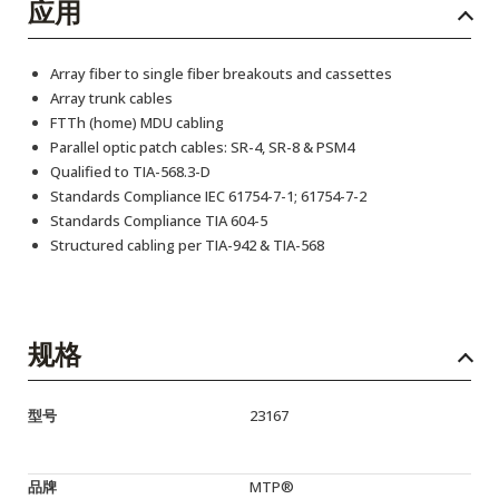
应用
Array fiber to single fiber breakouts and cassettes
Array trunk cables
FTTh (home) MDU cabling
Parallel optic patch cables: SR-4, SR-8 & PSM4
Qualified to TIA-568.3-D
Standards Compliance IEC 61754-7-1; 61754-7-2
Standards Compliance TIA 604-5
Structured cabling per TIA-942 & TIA-568
规格
型号
23167
品牌
MTP®